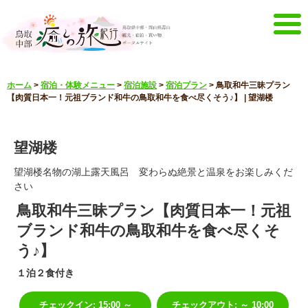
メニュー
ホーム
>
宿泊・体験メニュー
>
宿泊施設
>
宿泊プラン
>
鳥取和牛三昧プラン
ホーム
イベントキャンペーン
【肉質日本一！元祖ブランド和牛の鳥取和牛を食べ尽くそう♪】 | 望湖楼
宿泊・体験メニュー
観光スポット
望湖楼
見どころ映像
お知らせ
言語選択
望湖楼名物の湖上露天風呂 変わらぬ絶景と温泉をお楽しみくだ
さい
English
한국어
鳥取和牛三昧プラン【肉質日本一！元祖
中文簡体
中文繁體
ブランド和牛の鳥取和牛を食べ尽くそ
メルマガ&パンフレット
う♪】
メルマガ配信
パンフレット
１泊２食付き
その他のメニュー
鳥取中部観光推進機構
お問い合わせ
チェックイン
:
15:00 ～
チェックアウト
:
～ 10:00