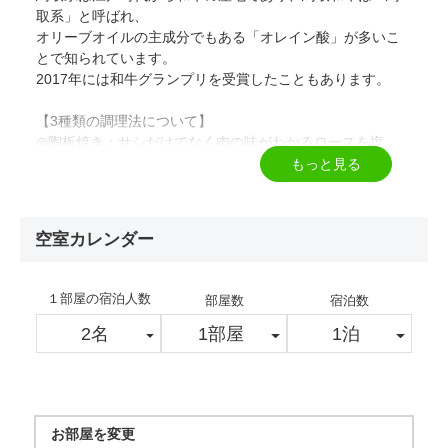
取系」と呼ばれ、
オリーブオイルの主成分でもある「オレイン酸」が多いこ
とで知られています。
2017年には和牛グランプリを受賞したこともあります。
【3種類の調理法について】
◎陶板焼き：サシだけでなく肉の味がわかるロースを塩
で！
もっと見る
◎蒸し：素材の味をより引き出す｢蒸し｣余分な脂が落ちて
旨味が凝縮！
◎ビーフシチュー：鳥取和牛入りのビーフシチュー♪
空室カレンダー
※子供料金でお申し込みの場合はお子様会席又はお子様ラ
ンチです
１部屋の宿泊人数
部屋数
宿泊数
【温泉たまご作り体験について】
おひとり様１個！無料でお作り頂けます！
※生卵のお渡しが18：30までなのでそれまでにチェックイ
ンお願いします
18：30以降はお作りいただけませんのでご了承ください
お部屋を変更
※客室は全室禁煙です（電子タバコを含む）