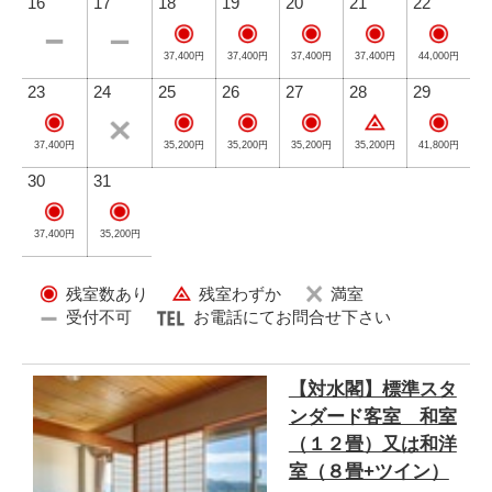
16
17
18
19
20
21
22
37,400円
37,400円
37,400円
37,400円
44,000円
23
24
25
26
27
28
29
35,200円
35,200円
35,200円
35,200円
41,800円
37,400円
30
31
37,400円
35,200円
（夕食）鳥取和牛セイロ蒸し イメージ
残室数あり
残室わずか
満室
受付不可
お電話にてお問合せ下さい
【対水閣】標準スタ
ンダード客室 和室
（１２畳）又は和洋
室（８畳+ツイン）