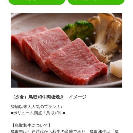
サイトマップ
当サイトについて
リンク
著作権表記
（夕食）鳥取和牛陶板焼き イメージ
登場以来大人気のプラン！♪
■ボリューム満点！鳥取和牛■
【鳥取和牛について】
鳥取県は江戸時代から和牛の産地であり、鳥取和牛は「鳥