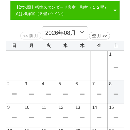
喫煙は所定の喫煙所をご利用ください
【対水閣】標準スタンダード客室 和室（１２畳）
又は和洋室（８畳+ツイン）
※アレルギー等のご連絡は宿泊3日前までにお願いします
直前のご連絡、当日、前日のご予約には対応いたしかねま
【湖上閣】和室グレードUPルーム ゆったり和室１０畳～
すのでご了承ください
１２畳+広縁
日
月
火
水
木
金
土
1
2
3
4
5
6
7
8
9
10
11
12
13
14
15
（夕食）鳥取和牛入りビーフシチュー イメージ