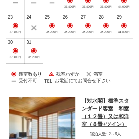
37,400円
37,400円
37,400円
44,000円
朝食バイキング 実演調理
23
24
25
26
27
28
29
35,200円
35,200円
35,200円
35,200円
41,800円
37,400円
30
31
37,400円
35,200円
残室数あり
残室わずか
満室
受付不可
お電話にてお問合せ下さい
【対水閣】標準スタ
温泉たまご作り体験 おひとり様１個！無料でお作りいた
ンダード客室 和室
だけます！
（１２畳）又は和洋
室（８畳+ツイン）
宿泊人数: 2～6人