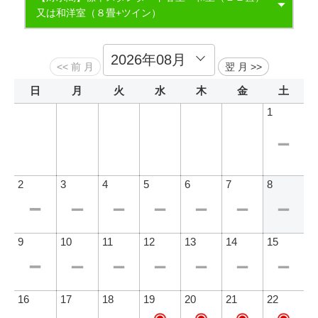
又は和洋室（８畳+ツイン）
【湖上閣】和室グレードUPルーム ゆったり和室１０畳～
１２畳+広縁
日
月
火
水
木
金
土
1
（夕食）鳥取和牛陶板焼き イメージ
2
3
4
5
6
7
8
9
10
11
12
13
14
15
16
17
18
19
20
21
22