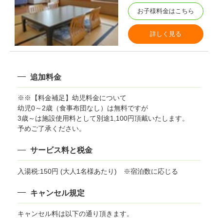
お子様料金はこちら
詳しく見る
追加料金
※※【料金補足】幼児料金について
ゆるキャラ たまムーちゃん
幼児0～2歳（食事布団なし）は無料ですが
3歳～は施設使用料として別途1,100円頂戴いたします。
予めご了承ください。
サービス料と税金
入湯税:150円 (大人1名様あたり) ※宿泊数に応じる
キャンセル規定
キャンセル料は以下の通り頂きます。