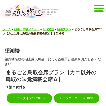
メニュー
ホーム
>
宿泊・体験メニュー
>
宿泊施設
>
宿泊プラン
>
まるごと鳥取会席プラ
ホーム
イベントキャンペーン
ン【カニ以外の鳥取の味覚満載会席☆】 | 望湖楼
宿泊・体験メニュー
観光スポット
望湖楼
見どころ映像
お知らせ
言語選択
望湖楼名物の湖上露天風呂 変わらぬ絶景と温泉をお楽しみくだ
さい
English
한국어
まるごと鳥取会席プラン【カニ以外の
中文簡体
中文繁體
鳥取の味覚満載会席☆】
メルマガ&パンフレット
１泊２食付き
メルマガ配信
パンフレット
その他のメニュー
チェックイン
:
15:00 ～
チェックアウト
:
～ 10:00
鳥取中部観光推進機構
お問い合わせ