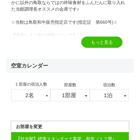
かに以外の鳥取ならではの吟味食材をふんだんに取り入れ
た当館調理長オススメの会席です♪
☆当館は鳥取和牛販売指定店です(指定証 第660号)☆
【温泉たまご作り体験について】
おひとり様１個！無料でお作り頂けます！
もっと見る
※生卵のお渡しが18：30までなのでそれまでにチェックイ
ンお願いします
18：30以降はお作りいただけませんのでご了承ください
空室カレンダー
※客室は全室禁煙です（電子タバコを含む）
喫煙は所定の喫煙所をご利用ください
１部屋の宿泊人数
部屋数
宿泊数
※アレルギー等のご連絡は宿泊3日前までにお願いします
直前のご連絡、当日、前日のご予約には対応いたしかねま
すのでご了承ください
お部屋を変更
【対水閣】標準スタンダード客室 和室（１２畳）