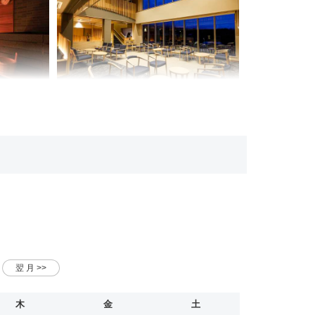
木
金
土