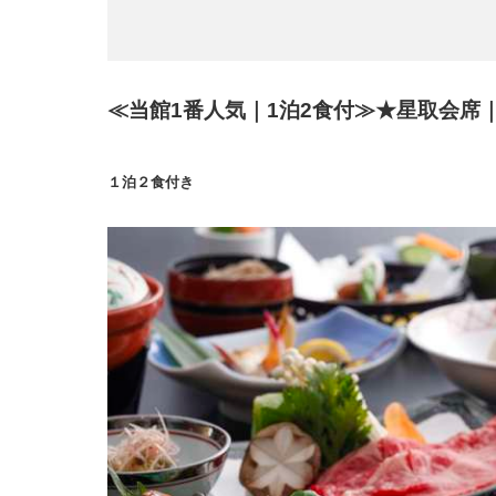
≪当館1番人気｜1泊2食付≫★星取会
１泊２食付き