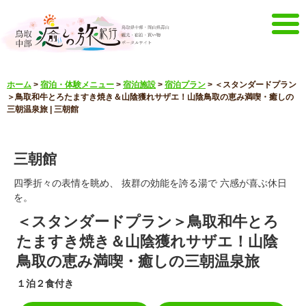
メニュー
ホーム
>
宿泊・体験メニュー
>
宿泊施設
>
宿泊プラン
>
＜スタンダードプラン
ホーム
イベントキャンペーン
＞鳥取和牛とろたますき焼き＆山陰獲れサザエ！山陰鳥取の恵み満喫・癒しの
三朝温泉旅 | 三朝館
宿泊・体験メニュー
観光スポット
見どころ映像
お知らせ
三朝館
言語選択
四季折々の表情を眺め、 抜群の効能を誇る湯で 六感が喜ぶ休日
English
한국어
を。
中文簡体
中文繁體
＜スタンダードプラン＞鳥取和牛とろ
メルマガ&パンフレット
たますき焼き＆山陰獲れサザエ！山陰
メルマガ配信
パンフレット
鳥取の恵み満喫・癒しの三朝温泉旅
その他のメニュー
１泊２食付き
鳥取中部観光推進機構
お問い合わせ