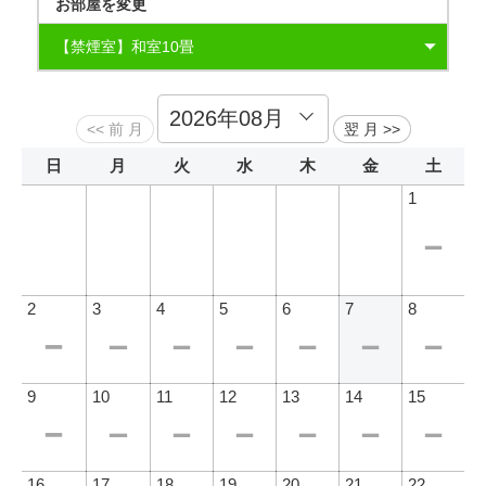
お部屋を変更
(予約状況によりセットメニューに変更の場合あり)
【禁煙室】和室10畳
【禁煙室】Suite Room瑞木「ReFaルーム」和モダン90平
【禁煙室】別邸 琳 メゾネット和モダン・テラス露天風呂
★プラン特典★
米＋露天風呂≪夕食・個室食事処≫
付：約120平米≪夕食・個室食事処≫
・女性限定、色浴衣貸出し
通常のお部屋置き浴衣を「選べる色浴衣」に変更致しま
す。
日
月
火
水
木
金
土
チェックイン時に約30種類の多彩な浴衣からチョイス
1
お好みの浴衣を選んで温泉街をそぞろ歩き☆
2
3
4
5
6
7
8
9
10
11
12
13
14
15
16
17
18
19
20
21
22