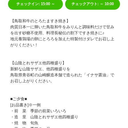
チェックイン
:
15:00 ～
チェックアウト
:
～ 10:00
サイトマップ
当サイトについて
リンク
著作権表記
【鳥取和牛のとろたますき焼き】
肉質日本一に輝いた鳥取和牛をみりんと調味料だけで甘み
を出す砂糖不使用、料理長秘伝の割下ですき焼きに♪
地元養鶏場の卵にとろろを加えた特製付けダレでお召し上
がりください！
【山陰とれサザエ他四種盛り】
新鮮な山陰サザエ、他四種盛りを
鳥取県青谷町の山崎醸造本舗で造られた「イナサ醤油」で
お召し上がりください。
■ご夕食■
[お品書き]※一例
・前 菜 季節の前菜いろいろ
・造 里 山陰とれサザエ他四種盛り
・焼 物 旬魚