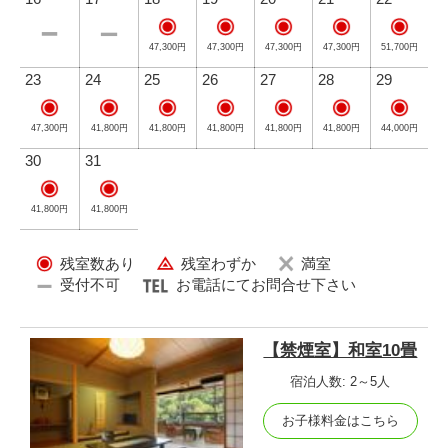
47,300円
47,300円
47,300円
47,300円
51,700円
23
24
25
26
27
28
29
41,800円
41,800円
41,800円
41,800円
44,000円
47,300円
41,800円
30
31
41,800円
41,800円
残室数あり
残室わずか
満室
受付不可
お電話にてお問合せ下さい
【禁煙室】和室10畳
宿泊人数: 2～5人
お子様料金はこちら