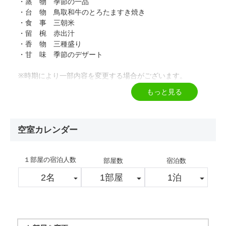
・蒸 物 季節の一品
・台 物 鳥取和牛のとろたますき焼き
・食 事 三朝米
・留 椀 赤出汁
・香 物 三種盛り
・甘 味 季節のデザート
※時期により一部内容を変更する場合がございます。
もっと見る
▼お食事場所について▼
空室カレンダー
・夕食場所記載の無いお部屋タイプ
お食事場所は大広間(レストラン形式・イステーブル席)での
１部屋の宿泊人数
ご準備となります。
部屋数
宿泊数
（予約状況により変更の場合あり）
・夕食場所指定のお部屋タイプ
お食事場所は記載の食事場所に準じます。
※朝食はビュッフェとなります。