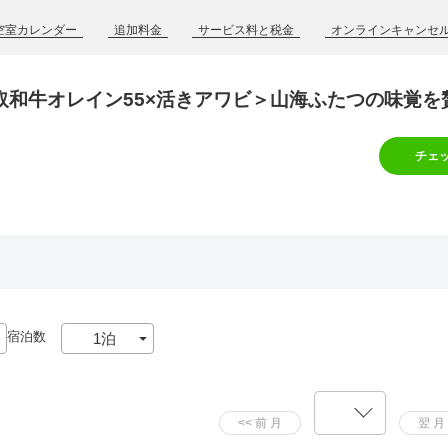
空室カレンダー
追加料金
サービス料と税金
オンラインキャンセ
鳥取和牛オレイン55×活きアワビ＞山海ふたつの味覚を
チェ
宿泊数