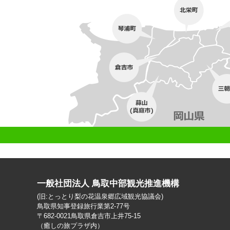
一般社団法人 鳥取中部観光推進機構
(旧:とっとり梨の花温泉郷広域観光協議会)
鳥取県知事登録旅行業第2-77号
〒682-0021鳥取県倉吉市上井75-15
（癒しの旅プラザ内）