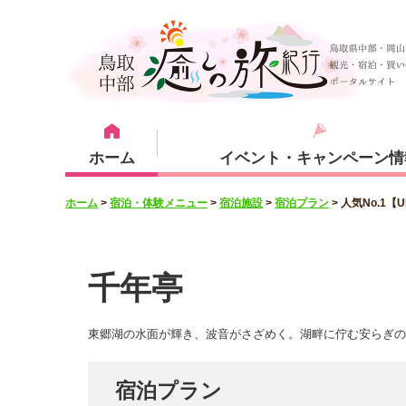
ホーム
イベント・キャンペーン情
ホーム
>
宿泊・体験メニュー
>
宿泊施設
>
宿泊プラン
>
人気No.1
宿泊・体験メニュー
観光スポット
宿泊プラン
倉吉市
千年亭
東郷湖の水面が輝き、波音がさざめく。湖畔に佇む安らぎ
湯梨浜町
宿泊プラン