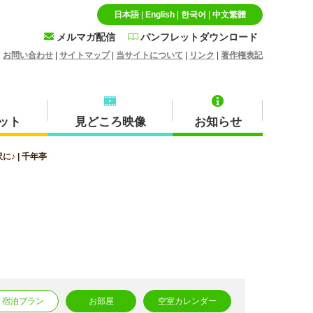
日本語
|
English
|
한국어
|
中文繁體
メルマガ配信
パンフレットダウンロード
|
お問い合わせ
|
サイトマップ
|
当サイトについて
|
リンク
|
著作権表記
ット
見どころ映像
お知らせ
♪ | 千年亭
特産品・お土産品
北栄町
蒜山
宿泊プラン
お部屋
空室カレンダー