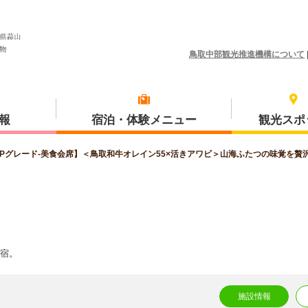
鳥取中部観光推進機構について
報
宿泊・体験メニュー
観光スポ
【UPグレード‐美食会席】＜鳥取和牛オレイン55×活きアワビ＞山海ふたつの味覚を贅沢に
体験プラン
琴浦町
の宿。
三朝町
施設情報