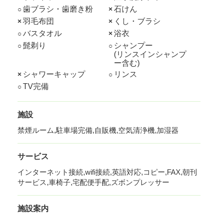
歯ブラシ・歯磨き粉
石けん
○
×
羽毛布団
くし・ブラシ
×
×
バスタオル
浴衣
○
×
髭剃り
シャンプー
○
○
(リンスインシャンプ
ー含む)
シャワーキャップ
リンス
×
○
TV完備
○
施設
禁煙ルーム,駐車場完備,自販機,空気清浄機,加湿器
サービス
インターネット接続,wifi接続,英語対応,コピー,FAX,朝刊
サービス,車椅子,宅配便手配,ズボンプレッサー
施設案内