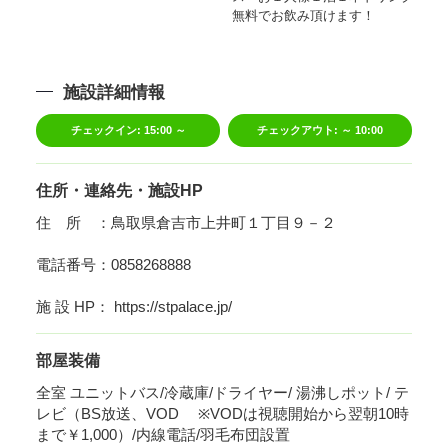
無料でお飲み頂けます！
施設詳細情報
チェックイン:
15:00 ～
チェックアウト:
～ 10:00
住所・連絡先・施設HP
住 所 ：鳥取県倉吉市上井町１丁目９－２
電話番号：0858268888
施 設 HP： https://stpalace.jp/
部屋装備
全室 ユニットバス/冷蔵庫/ドライヤー/ 湯沸しポット/ テ
レビ（BS放送、VOD ※VODは視聴開始から翌朝10時
まで￥1,000）/内線電話/羽毛布団設置