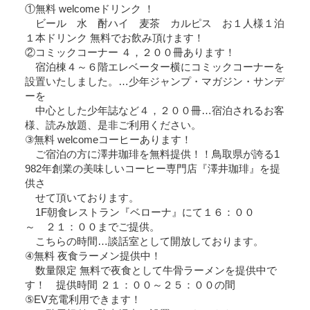
①無料 welcomeドリンク ！
ビール 水 酎ハイ 麦茶 カルピス お１人様１泊
１本ドリンク 無料でお飲み頂けます！
②コミックコーナー ４，２００冊あります！
宿泊棟４～６階エレベーター横にコミックコーナーを
設置いたしました。…少年ジャンプ・マガジン・サンデ
ーを
中心とした少年誌など４，２００冊…宿泊されるお客
様、読み放題、是非ご利用ください。
③無料 welcomeコーヒーあります！
ご宿泊の方に澤井珈琲を無料提供！！鳥取県が誇る1
982年創業の美味しいコーヒー専門店『澤井珈琲』を提
供さ
せて頂いております。
1F朝食レストラン『ベローナ』にて１６：００
～ ２１：００までご提供。
こちらの時間…談話室として開放しております。
④無料 夜食ラーメン提供中！
数量限定 無料で夜食として牛骨ラーメンを提供中で
す！ 提供時間 ２１：００～２５：００の間
⑤EV充電利用できます！