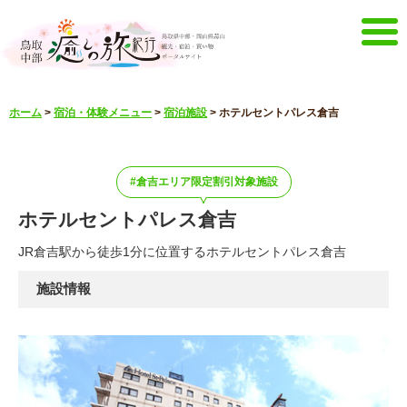
メニュー
ホーム
>
宿泊・体験メニュー
>
宿泊施設
>
ホテルセントパレス倉吉
ホーム
イベントキャンペーン
宿泊・体験メニュー
観光スポット
倉吉エリア限定割引対象施設
見どころ映像
お知らせ
ホテルセントパレス倉吉
言語選択
English
한국어
JR倉吉駅から徒歩1分に位置するホテルセントパレス倉吉
中文簡体
中文繁體
施設情報
メルマガ&パンフレット
メルマガ配信
パンフレット
その他のメニュー
鳥取中部観光推進機構
お問い合わせ