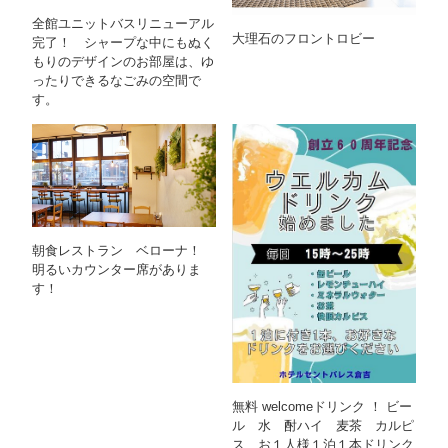
全館ユニットバスリニューアル
大理石のフロントロビー
完了！ シャープな中にもぬく
もりのデザインのお部屋は、ゆ
ったりできるなごみの空間で
す。
朝食レストラン ベローナ！
明るいカウンター席がありま
す！
無料 welcomeドリンク ！ ビー
ル 水 酎ハイ 麦茶 カルピ
ス お１人様１泊１本ドリンク