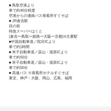
■ 鳥取空港より
車で約40分程度
空港からの連絡バス発着所すぐそば
■ JR倉吉駅
目の前
特急スーパーはくと
(倉吉ー鳥取ー姫路ー大阪ー京都)※主要駅
■中国自動車道／院庄ICより
車で約1時間
■ 米子自動車道／蒜山・湯原ICより
車で約50分
■ 米子自動車道／蒜山・湯原ICより
車で約50分
■ 高速バス ※発着所ホテルすぐそば
東京、神戸・大阪、岡山、広島、福岡