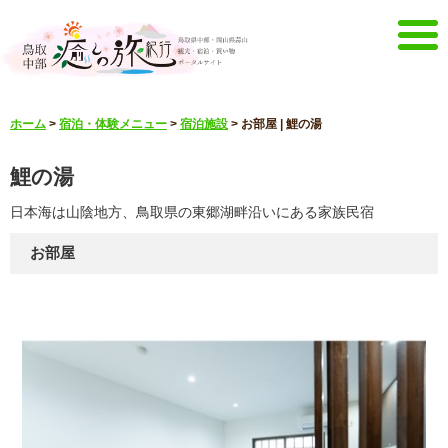
メニュー
ホーム
>
宿泊・体験メニュー
>
宿泊施設
>
お部屋 | 鯉の湯
ホーム
イベントキャンペーン
鯉の湯
宿泊・体験メニュー
観光スポット
日本海は山陰地方、鳥取県の東郷湖畔沿いにある家族民宿
見どころ映像
お知らせ
言語選択
お部屋
English
한국어
中文簡体
中文繁體
メルマガ&パンフレット
メルマガ配信
パンフレット
その他のメニュー
鳥取中部観光推進機構
お問い合わせ