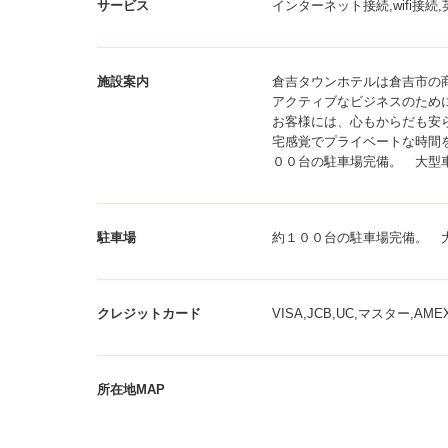
サービス
インターネット接続,wifi接続
施設案内
倉吉タウンホテルは倉吉市の
アクティブなビジネスのため
お客様には、心もからだも安
宅感覚でプライベートな時間
００台の駐車場完備。 大型
駐車場
約１００台の駐車場完備。 
クレジットカード
VISA,JCB,UC,マスター
所在地MAP