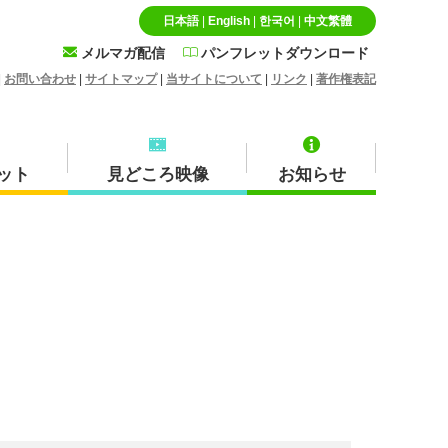
日本語
|
English
|
한국어
|
中文繁體
メルマガ配信
パンフレットダウンロード
|
お問い合わせ
|
サイトマップ
|
当サイトについて
|
リンク
|
著作権表記
ット
見どころ映像
お知らせ
特産品・お土産品
北栄町
蒜山