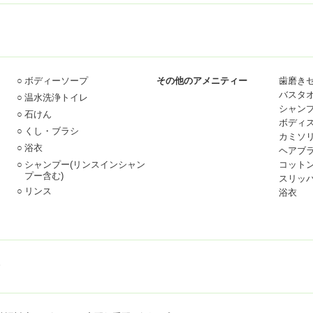
○
ボディーソープ
その他のアメニティー
歯磨き
バスタ
○
温水洗浄トイレ
シャン
○
石けん
ボディ
○
くし・ブラシ
カミソ
○
浴衣
ヘアブ
○
シャンプー
(リンスインシャン
コット
プー含む)
スリッ
○
リンス
浴衣
器