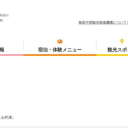
鳥取中部観光推進機構について
報
宿泊・体験メニュー
観光スポ
体験プラン
琴浦町
をお約束。
三朝町