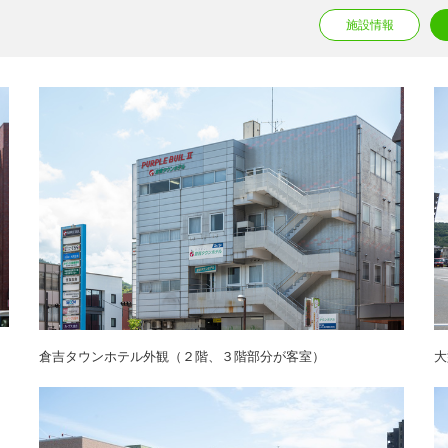
施設情報
ビ
倉吉タウンホテル外観（２階、３階部分が客室）
大
疲
ウ