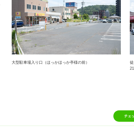
プ
）
大型駐車場入り口（ほっかほっか亭様の前）
徒
2
チェ