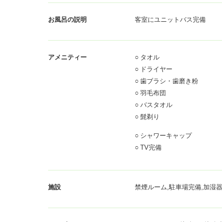
お風呂の説明
客室にユニットバス完備
アメニティー
○
タオル
○
ドライヤー
○
歯ブラシ・歯磨き粉
○
羽毛布団
○
バスタオル
○
髭剃り
○
シャワーキャップ
○
TV完備
施設
禁煙ルーム,駐車場完備,加湿