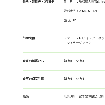
住所・連絡先・施設HP
住 所 ：鳥取県倉吉市山根54
電話番号：0858-26-2191
施 設 HP：
部屋装備
スマートテレビ インターネット接
モジュラージャック
食事の部屋だし
朝:無し 夕:無し
食事の個室利用
朝:無し 夕:無し
温泉
温泉:無し 家族(貸切)風呂:無