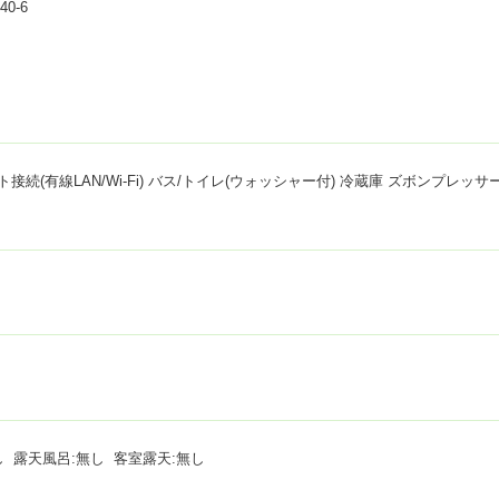
0-6
続(有線LAN/Wi-Fi) バス/トイレ(ウォッシャー付) 冷蔵庫 ズボンプレッ
し 露天風呂:無し 客室露天:無し