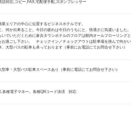
,英語対応,コピー,FAX,宅配便手配,ズボンプレッサー
商業エリアの中心に位置するビジネスホテルです。
に、何か出来ること。今日の疲れは今日のうちにと、快適さに気遣いました。
らいでいただくために倉吉タウンホテルのフロアは館内オールフローリングと
をお過ごし下さい。 チェックイン／チェックアウトは駐車場を挟んで向かい
車、大型バスの駐車も承っております（事前にお電話にてお問合せ下さい）
大型車・大型バス駐車スペースあり（事前に電話にてお問合せ下さい）
,AMEX,各種電子マネー、各種QRコード決済 対応