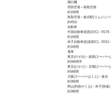
飛行機
羽田空港～鳥取空港
約1時間
鳥取空港～倉吉駅(リムジンバ
約45分
自動車
中国自動車道(院庄IC)－R179
約1時間
米子自動車道(湯原IC)－R313
約1時間
電車
東京(のぞみ)－姫路(スーパー
約5時間半
東京(ひかり)－京都(スーパー
約6時間
大阪(スーパーはくと)－倉吉
約3時間
岡山(特急やくも)－米子(快速
約3時間