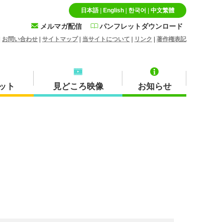
日本語
|
English
|
한국어
|
中文繁體
メルマガ配信
パンフレットダウンロード
|
お問い合わせ
|
サイトマップ
|
当サイトについて
|
リンク
|
著作権表記
ット
見どころ映像
お知らせ
特産品・お土産品
北栄町
蒜山