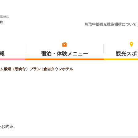
鳥取中部観光推進機構について
報
宿泊・体験メニュー
観光スポ
ム禁煙（朝食付）プラン | 倉吉タウンホテル
体験プラン
琴浦町
をお約束。
三朝町