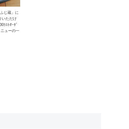
「ふじ蔵」に
りいただけ
ﾗｽﾄｵｰﾀﾞ
食メニューの一