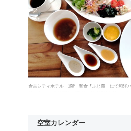
倉吉シティホテル 1階 和食「ふじ蔵」にて和洋
けます。 ■営業時間：07:00～09:30ﾗｽﾄｵｰﾀﾞｰ ｸ
の一例
空室カレンダー