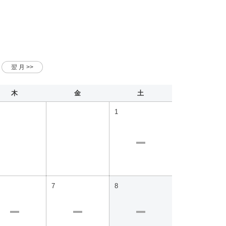
木
金
土
1
7
8