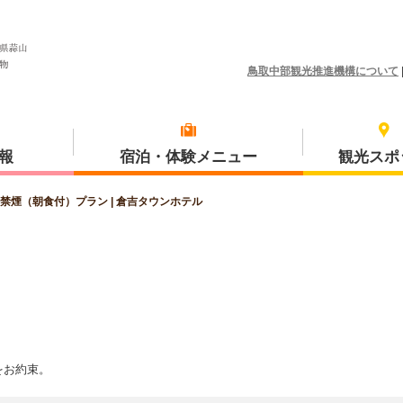
鳥取中部観光推進機構について
報
宿泊・体験メニュー
観光スポ
禁煙（朝食付）プラン | 倉吉タウンホテル
体験プラン
琴浦町
をお約束。
三朝町