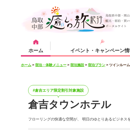
ホーム
イベント・キャンペーン情
ホーム
>
宿泊・体験メニュー
>
宿泊施設
>
宿泊プラン
>
ツインルーム
宿泊・体験メニュー
観光スポット
宿泊プラン
倉吉市
倉吉エリア限定割引対象施設
倉吉タウンホテル
フローリングの快適な空間が、 明日のゆとりあるビジネス
湯梨浜町