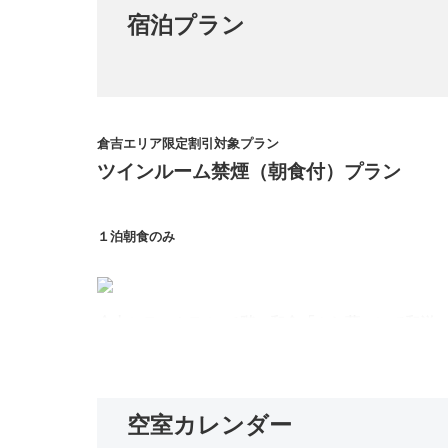
宿泊プラン
倉吉エリア限定割引対象プラン
ツインルーム禁煙（朝食付）プラン
１泊朝食のみ
倉吉シティホテル 1階 和食「ふじ蔵」にて和洋
けます。 ■営業時間：07:00～09:30ﾗｽﾄｵｰﾀﾞｰ ｸﾛｰｽ
空室カレンダー