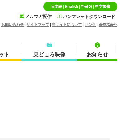
日本語
|
English
|
한국어
|
中文繁體
メルマガ配信
パンフレットダウンロード
|
お問い合わせ
|
サイトマップ
|
当サイトについて
|
リンク
|
著作権表記
ット
見どころ映像
お知らせ
特産品・お土産品
北栄町
蒜山