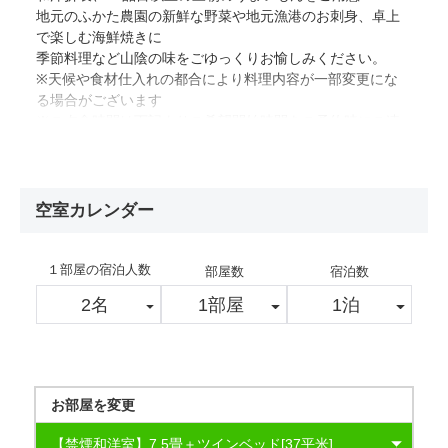
地元のふかた農園の新鮮な野菜や地元漁港のお刺身、卓上
で楽しむ海鮮焼きに
季節料理など山陰の味をごゆっくりお愉しみください。
※天候や食材仕入れの都合により料理内容が一部変更にな
る場合がございます
※ご夕食時間は下記よりご希望開始時間をご予約時にご連
絡下さい。
＜17:30/17:45/18:00/18:15/18:30/19:15/19:30＞
●ご朝食＜ご利用時間 7:00～9:00＞
空室カレンダー
レストランにて20品以上の和洋バイキング
１部屋の宿泊人数
部屋数
宿泊数
お部屋を変更
【禁煙和洋室】7.5畳＋ツインベッド[37平米]