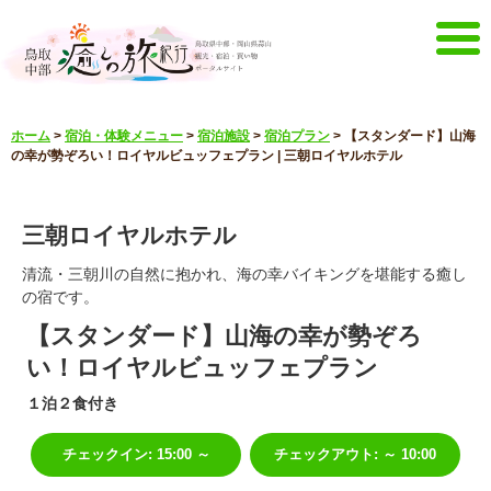
メニュー
ホーム
>
宿泊・体験メニュー
>
宿泊施設
>
宿泊プラン
>
【スタンダード】山海
ホーム
イベントキャンペーン
の幸が勢ぞろい！ロイヤルビュッフェプラン | 三朝ロイヤルホテル
宿泊・体験メニュー
観光スポット
三朝ロイヤルホテル
見どころ映像
お知らせ
言語選択
清流・三朝川の自然に抱かれ、海の幸バイキングを堪能する癒し
の宿です。
English
한국어
【スタンダード】山海の幸が勢ぞろ
中文簡体
中文繁體
い！ロイヤルビュッフェプラン
メルマガ&パンフレット
１泊２食付き
メルマガ配信
パンフレット
その他のメニュー
チェックイン
:
15:00 ～
チェックアウト
:
～ 10:00
鳥取中部観光推進機構
お問い合わせ