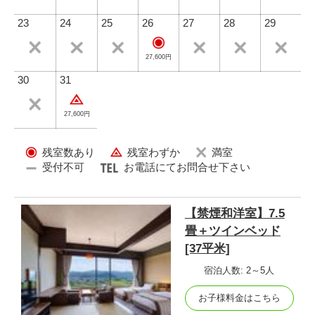
23
24
25
26
27
28
29
27,600円
30
31
27,600円
残室数あり
残室わずか
満室
受付不可
お電話にてお問合せ下さい
【禁煙和洋室】7.5
畳＋ツインベッド
[37平米]
宿泊人数: 2～5人
お子様料金はこちら