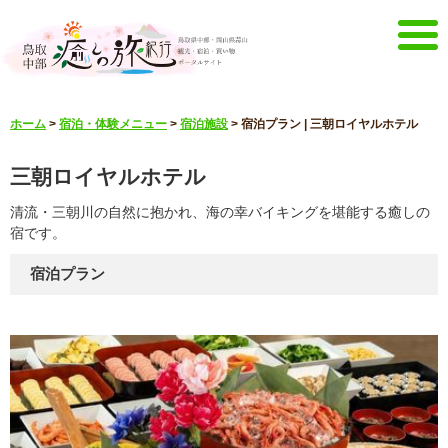
メニュー
ホーム
>
宿泊・体験メニュー
>
宿泊施設
>
宿泊プラン | 三朝ロイヤルホテル
ホーム
イベントキャンペーン
三朝ロイヤルホテル
宿泊・体験メニュー
観光スポット
清流・三朝川の自然に抱かれ、海の幸バイキングを堪能する癒しの
見どころ映像
お知らせ
宿です。
言語選択
宿泊プラン
English
한국어
中文簡体
中文繁體
メルマガ&パンフレット
メルマガ配信
パンフレット
その他のメニュー
鳥取中部観光推進機構
お問い合わせ