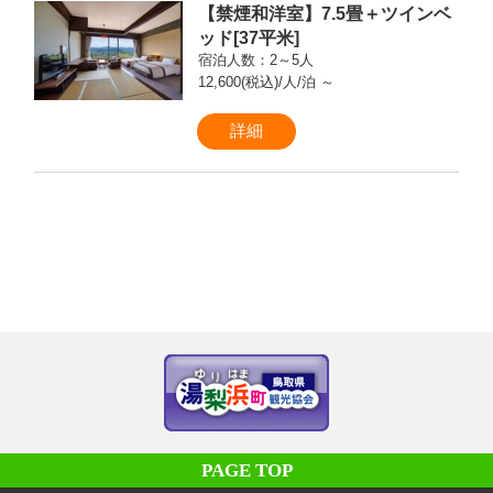
【禁煙和洋室】7.5畳＋ツインベ
ッド[37平米]
宿泊人数：2～5人
12,600(税込)/人/泊 ～
詳細
PAGE TOP